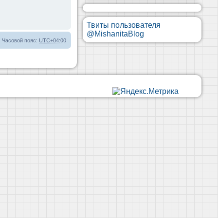
Твиты пользователя
@MishanitaBlog
Часовой пояс:
UTC+04:00