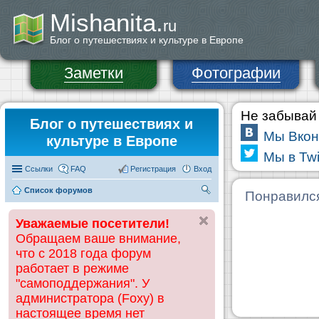
Mishanita.
ru
Блог о путешествиях и культуре в Европе
Заметки
Фотографии
Не забывай 
Блог о путешествиях и
Мы Вкон
культуре в Европе
Мы в Twi
Ссылки
FAQ
Регистрация
Вход
Список форумов
П
Понравилс
ои
Уважаемые посетители!
ск
Обращаем ваше внимание,
что с 2018 года форум
работает в режиме
"самоподдержания". У
администратора (Foxy) в
настоящее время нет