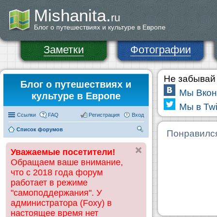
Mishanita.
ru
Блог о путешествиях и культуре в Европе
Заметки
Фотографии
Не забывай 
Блог о путешествиях и
Мы Вкон
культуре в Европе
Мы в Twi
Ссылки
FAQ
Регистрация
Вход
Список форумов
П
Понравилс
ои
Уважаемые посетители!
ск
Обращаем ваше внимание,
что с 2018 года форум
работает в режиме
"самоподдержания". У
администратора (Foxy) в
настоящее время нет