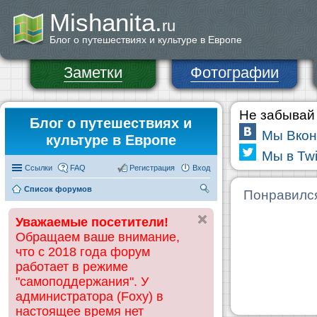
Mishanita.
ru
Блог о путешествиях и культуре в Европе
Заметки
Фотографии
Не забывай 
Блог о путешествиях и
Мы Вкон
культуре в Европе
Мы в Twi
Ссылки
FAQ
Регистрация
Вход
Список форумов
П
Понравилс
ои
Уважаемые посетители!
ск
Обращаем ваше внимание,
что с 2018 года форум
работает в режиме
"самоподдержания". У
администратора (Foxy) в
настоящее время нет