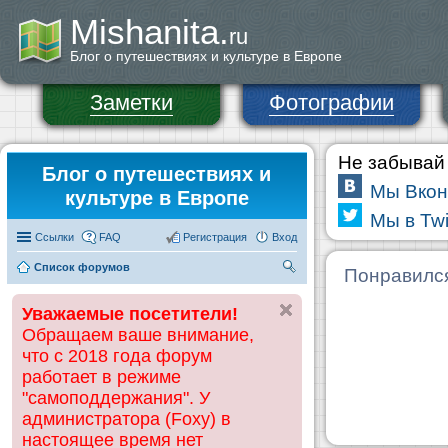
Mishanita.
ru
Блог о путешествиях и культуре в Европе
Заметки
Фотографии
Не забывай 
Блог о путешествиях и
Мы Вкон
культуре в Европе
Мы в Twi
Ссылки
FAQ
Регистрация
Вход
Список форумов
П
Понравилс
ои
Уважаемые посетители!
ск
Обращаем ваше внимание,
что с 2018 года форум
работает в режиме
"самоподдержания". У
администратора (Foxy) в
настоящее время нет