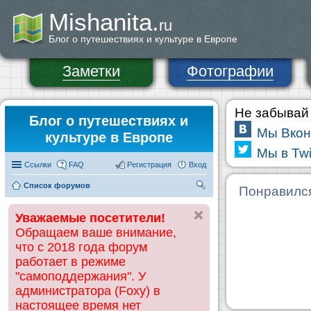
Mishanita.
ru
Блог о путешествиях и культуре в Европе
Заметки
Фотографии
Не забывай 
Блог о путешествиях и
Мы Вкон
культуре в Европе
Мы в Twi
Ссылки
FAQ
Регистрация
Вход
Список форумов
П
Понравилс
ои
Уважаемые посетители!
ск
Обращаем ваше внимание,
что с 2018 года форум
работает в режиме
"самоподдержания". У
администратора (Foxy) в
настоящее время нет