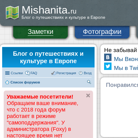
Mishanita.
ru
Блог о путешествиях и культуре в Европе
Заметки
Фотографии
Не забывай 
Блог о путешествиях и
Мы Вкон
культуре в Европе
Мы в Twi
Ссылки
FAQ
Регистрация
Вход
Список форумов
П
Понравилс
ои
Уважаемые посетители!
ск
Обращаем ваше внимание,
что с 2018 года форум
работает в режиме
"самоподдержания". У
администратора (Foxy) в
настоящее время нет