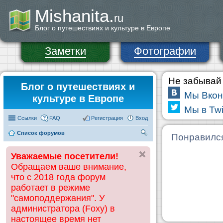
Mishanita.
ru
Блог о путешествиях и культуре в Европе
Заметки
Фотографии
Не забывай 
Блог о путешествиях и
Мы Вкон
культуре в Европе
Мы в Twi
Ссылки
FAQ
Регистрация
Вход
Список форумов
П
Понравилс
ои
Уважаемые посетители!
ск
Обращаем ваше внимание,
что с 2018 года форум
работает в режиме
"самоподдержания". У
администратора (Foxy) в
настоящее время нет