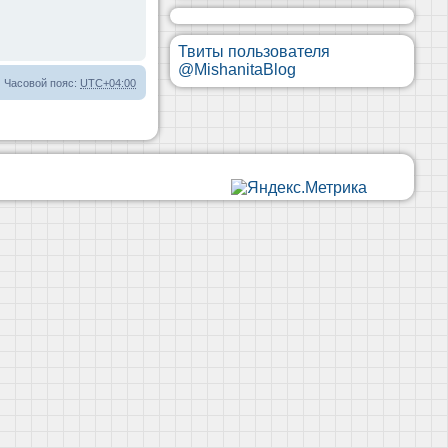
Твиты пользователя
@MishanitaBlog
Часовой пояс:
UTC+04:00