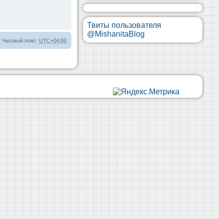
Твиты пользователя
@MishanitaBlog
Часовой пояс:
UTC+04:00