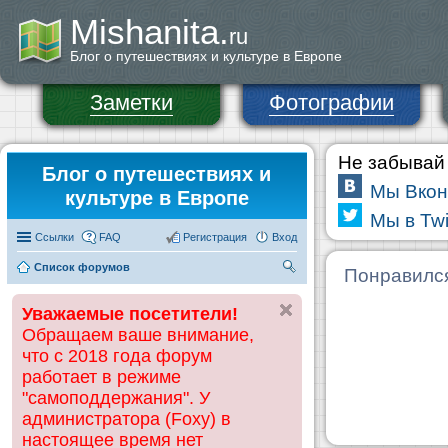
Mishanita.
ru
Блог о путешествиях и культуре в Европе
Заметки
Фотографии
Не забывай 
Блог о путешествиях и
Мы Вкон
культуре в Европе
Мы в Twi
Ссылки
FAQ
Регистрация
Вход
Список форумов
П
Понравилс
ои
Уважаемые посетители!
ск
Обращаем ваше внимание,
что с 2018 года форум
работает в режиме
"самоподдержания". У
администратора (Foxy) в
настоящее время нет