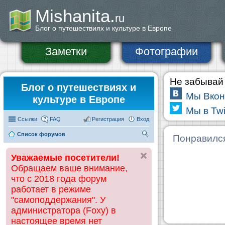
Mishanita.
ru
Блог о путешествиях и культуре в Европе
Заметки
Фотографии
Не забывай 
Блог о путешествиях и
Мы Вкон
культуре в Европе
Мы в Twi
Ссылки
FAQ
Регистрация
Вход
Список форумов
П
Понравилс
ои
Уважаемые посетители!
ск
Обращаем ваше внимание,
что с 2018 года форум
работает в режиме
"самоподдержания". У
администратора (Foxy) в
настоящее время нет