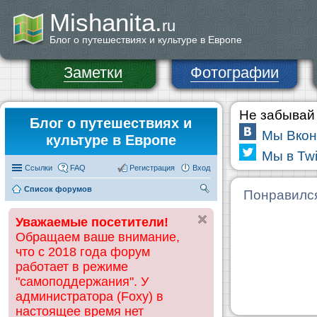
Mishanita.
ru
Блог о путешествиях и культуре в Европе
Заметки
Фотографии
Не забывай 
Блог о путешествиях и
Мы Вкон
культуре в Европе
Мы в Twi
Ссылки
FAQ
Регистрация
Вход
Список форумов
П
Понравилс
ои
Уважаемые посетители!
ск
Обращаем ваше внимание,
что с 2018 года форум
работает в режиме
"самоподдержания". У
администратора (Foxy) в
настоящее время нет