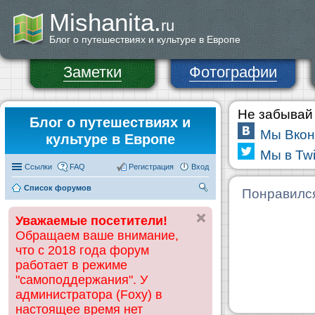
Mishanita.
ru
Блог о путешествиях и культуре в Европе
Заметки
Фотографии
Не забывай 
Блог о путешествиях и
Мы Вкон
культуре в Европе
Мы в Twi
Ссылки
FAQ
Регистрация
Вход
Список форумов
П
Понравилс
ои
Уважаемые посетители!
ск
Обращаем ваше внимание,
что с 2018 года форум
работает в режиме
"самоподдержания". У
администратора (Foxy) в
настоящее время нет