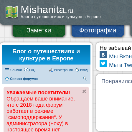
Mishanita.
ru
Блог о путешествиях и культуре в Европе
Заметки
Фотографии
Не забывай 
Блог о путешествиях и
Мы Вкон
культуре в Европе
Мы в Twi
Ссылки
FAQ
Регистрация
Вход
Список форумов
П
Понравилс
ои
Уважаемые посетители!
ск
Обращаем ваше внимание,
что с 2018 года форум
работает в режиме
"самоподдержания". У
администратора (Foxy) в
настоящее время нет