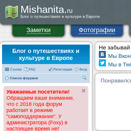
Mishanita.
ru
Блог о путешествиях и культуре в Европе
Заметки
Фотографии
Не забывай 
Блог о путешествиях и
Мы Вкон
культуре в Европе
Мы в Twi
Ссылки
FAQ
Регистрация
Вход
Список форумов
П
Понравилс
ои
Уважаемые посетители!
ск
Обращаем ваше внимание,
что с 2018 года форум
работает в режиме
"самоподдержания". У
администратора (Foxy) в
настоящее время нет