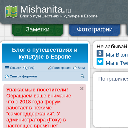
Mishanita.
ru
Блог о путешествиях и культуре в Европе
Заметки
Фотографии
Не забывай 
Блог о путешествиях и
Мы Вкон
культуре в Европе
Мы в Twi
Ссылки
FAQ
Регистрация
Вход
Список форумов
П
Понравилс
ои
Уважаемые посетители!
ск
Обращаем ваше внимание,
что с 2018 года форум
работает в режиме
"самоподдержания". У
администратора (Foxy) в
настоящее время нет