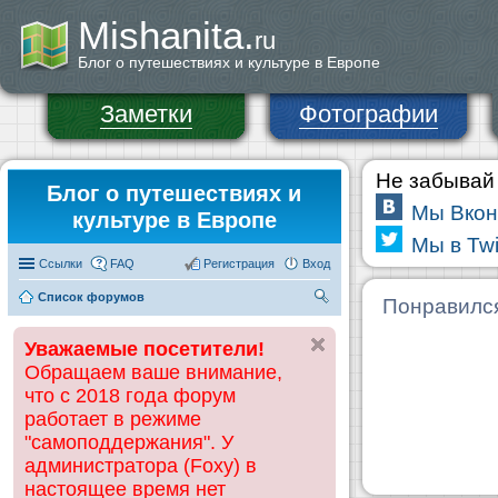
Mishanita.
ru
Блог о путешествиях и культуре в Европе
Заметки
Фотографии
Не забывай 
Блог о путешествиях и
Мы Вкон
культуре в Европе
Мы в Twi
Ссылки
FAQ
Регистрация
Вход
Список форумов
П
Понравилс
ои
Уважаемые посетители!
ск
Обращаем ваше внимание,
что с 2018 года форум
работает в режиме
"самоподдержания". У
администратора (Foxy) в
настоящее время нет