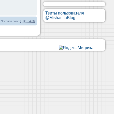
Твиты пользователя
@MishanitaBlog
Часовой пояс:
UTC+04:00