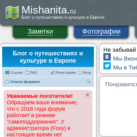
Mishanita.
ru
Блог о путешествиях и культуре в Европе
Заметки
Фотографии
Не забывай 
Блог о путешествиях и
Мы Вкон
культуре в Европе
Мы в Twi
Ссылки
FAQ
Регистрация
Вход
Список форумов
П
Понравилс
ои
Уважаемые посетители!
ск
Обращаем ваше внимание,
что с 2018 года форум
работает в режиме
"самоподдержания". У
администратора (Foxy) в
настоящее время нет