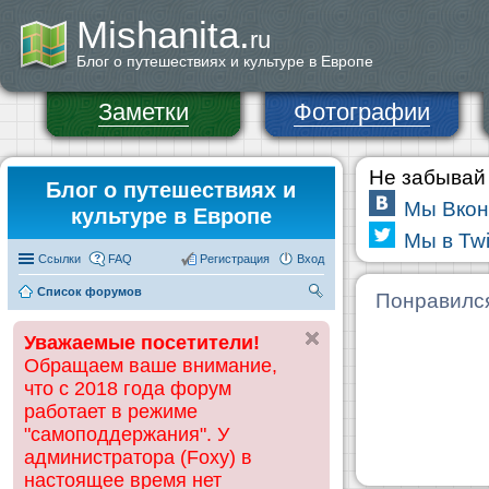
Mishanita.
ru
Блог о путешествиях и культуре в Европе
Заметки
Фотографии
Не забывай 
Блог о путешествиях и
Мы Вкон
культуре в Европе
Мы в Twi
Ссылки
FAQ
Регистрация
Вход
Список форумов
П
Понравилс
ои
Уважаемые посетители!
ск
Обращаем ваше внимание,
что с 2018 года форум
работает в режиме
"самоподдержания". У
администратора (Foxy) в
настоящее время нет