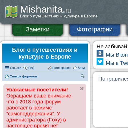
Mishanita.
ru
Блог о путешествиях и культуре в Европе
Заметки
Фотографии
Не забывай 
Блог о путешествиях и
Мы Вкон
культуре в Европе
Мы в Twi
Ссылки
FAQ
Регистрация
Вход
Список форумов
П
Понравилс
ои
Уважаемые посетители!
ск
Обращаем ваше внимание,
что с 2018 года форум
работает в режиме
"самоподдержания". У
администратора (Foxy) в
настоящее время нет