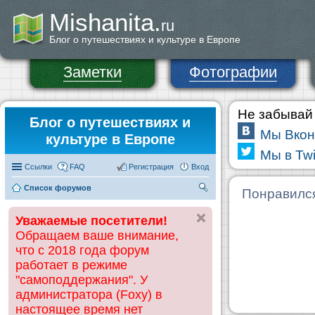
Mishanita.
ru
Блог о путешествиях и культуре в Европе
Заметки
Фотографии
Не забывай 
Блог о путешествиях и
Мы Вкон
культуре в Европе
Мы в Twi
Ссылки
FAQ
Регистрация
Вход
Список форумов
П
Понравилс
ои
Уважаемые посетители!
ск
Обращаем ваше внимание,
что с 2018 года форум
работает в режиме
"самоподдержания". У
администратора (Foxy) в
настоящее время нет