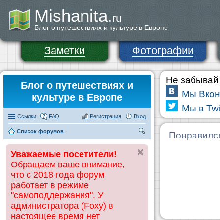
Mishanita.
ru
Блог о путешествиях и культуре в Европе
Заметки
Фотографии
Не забывай 
Блог о путешествиях и
Мы Вкон
культуре в Европе
Мы в Twi
Ссылки
FAQ
Регистрация
Вход
Список форумов
П
Понравилс
ои
Уважаемые посетители!
ск
Обращаем ваше внимание,
что с 2018 года форум
работает в режиме
"самоподдержания". У
администратора (Foxy) в
настоящее время нет