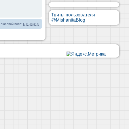
Твиты пользователя
@MishanitaBlog
Часовой пояс:
UTC+04:00