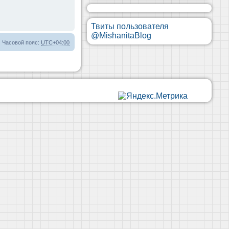
Твиты пользователя
@MishanitaBlog
Часовой пояс:
UTC+04:00