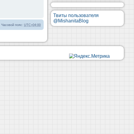
Твиты пользователя
@MishanitaBlog
Часовой пояс:
UTC+04:00