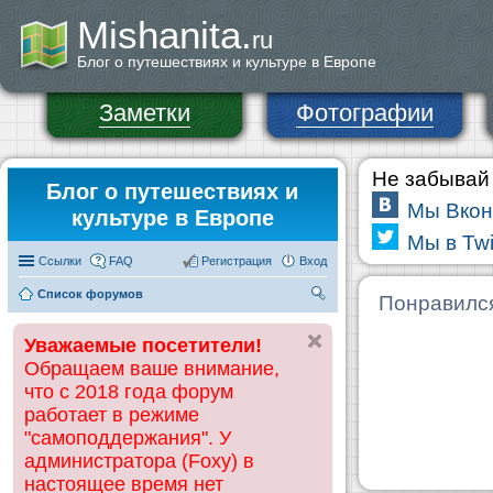
Mishanita.
ru
Блог о путешествиях и культуре в Европе
Заметки
Фотографии
Не забывай 
Блог о путешествиях и
Мы Вкон
культуре в Европе
Мы в Twi
Ссылки
FAQ
Регистрация
Вход
Список форумов
П
Понравилс
ои
Уважаемые посетители!
ск
Обращаем ваше внимание,
что с 2018 года форум
работает в режиме
"самоподдержания". У
администратора (Foxy) в
настоящее время нет