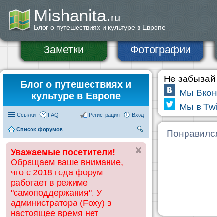
Mishanita.
ru
Блог о путешествиях и культуре в Европе
Заметки
Фотографии
Не забывай 
Блог о путешествиях и
Мы Вкон
культуре в Европе
Мы в Twi
Ссылки
FAQ
Регистрация
Вход
Список форумов
П
Понравилс
ои
Уважаемые посетители!
ск
Обращаем ваше внимание,
что с 2018 года форум
работает в режиме
"самоподдержания". У
администратора (Foxy) в
настоящее время нет