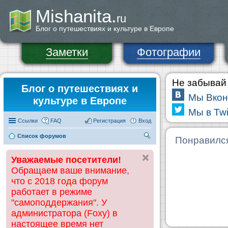
Mishanita.
ru
Блог о путешествиях и культуре в Европе
Заметки
Фотографии
Не забывай 
Блог о путешествиях и
Мы Вкон
культуре в Европе
Мы в Twi
Ссылки
FAQ
Регистрация
Вход
Список форумов
П
Понравилс
ои
Уважаемые посетители!
ск
Обращаем ваше внимание,
что с 2018 года форум
работает в режиме
"самоподдержания". У
администратора (Foxy) в
настоящее время нет