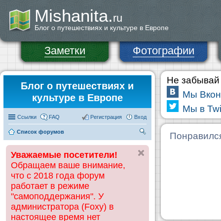
Mishanita.
ru
Блог о путешествиях и культуре в Европе
Заметки
Фотографии
Не забывай 
Блог о путешествиях и
Мы Вкон
культуре в Европе
Мы в Twi
Ссылки
FAQ
Регистрация
Вход
Список форумов
П
Понравилс
ои
Уважаемые посетители!
ск
Обращаем ваше внимание,
что с 2018 года форум
работает в режиме
"самоподдержания". У
администратора (Foxy) в
настоящее время нет