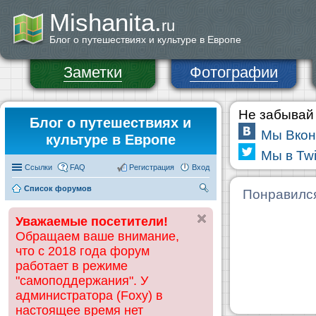
Mishanita.
ru
Блог о путешествиях и культуре в Европе
Заметки
Фотографии
Не забывай 
Блог о путешествиях и
Мы Вкон
культуре в Европе
Мы в Twi
Ссылки
FAQ
Регистрация
Вход
Список форумов
П
Понравилс
ои
Уважаемые посетители!
ск
Обращаем ваше внимание,
что с 2018 года форум
работает в режиме
"самоподдержания". У
администратора (Foxy) в
настоящее время нет