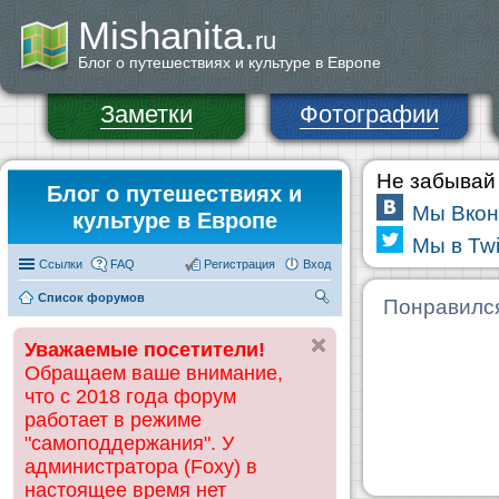
Mishanita.
ru
Блог о путешествиях и культуре в Европе
Заметки
Фотографии
Не забывай 
Блог о путешествиях и
Мы Вкон
культуре в Европе
Мы в Twi
Ссылки
FAQ
Регистрация
Вход
Список форумов
П
Понравилс
ои
Уважаемые посетители!
ск
Обращаем ваше внимание,
что с 2018 года форум
работает в режиме
"самоподдержания". У
администратора (Foxy) в
настоящее время нет