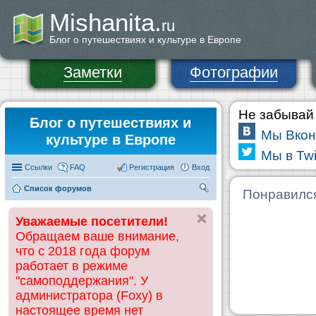
Mishanita.
ru
Блог о путешествиях и культуре в Европе
Заметки
Фотографии
Не забывай 
Блог о путешествиях и
Мы Вкон
культуре в Европе
Мы в Twi
Ссылки
FAQ
Регистрация
Вход
Список форумов
П
Понравилс
ои
Уважаемые посетители!
ск
Обращаем ваше внимание,
что с 2018 года форум
работает в режиме
"самоподдержания". У
администратора (Foxy) в
настоящее время нет