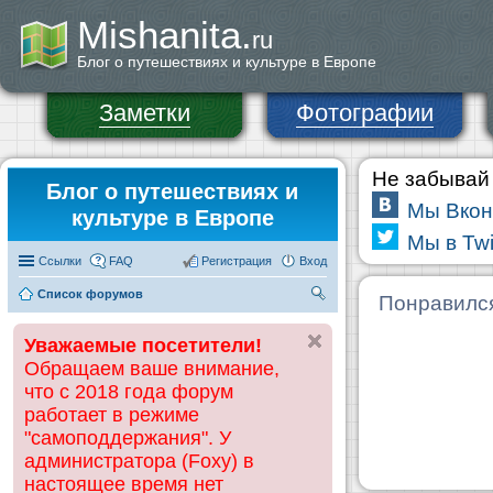
Mishanita.
ru
Блог о путешествиях и культуре в Европе
Заметки
Фотографии
Не забывай 
Блог о путешествиях и
Мы Вкон
культуре в Европе
Мы в Twi
Ссылки
FAQ
Регистрация
Вход
Список форумов
П
Понравилс
ои
Уважаемые посетители!
ск
Обращаем ваше внимание,
что с 2018 года форум
работает в режиме
"самоподдержания". У
администратора (Foxy) в
настоящее время нет