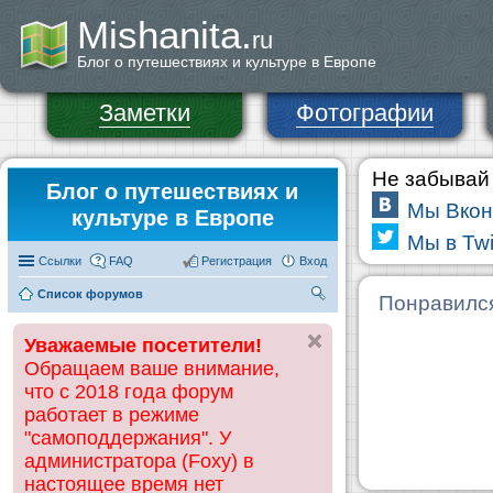
Mishanita.
ru
Блог о путешествиях и культуре в Европе
Заметки
Фотографии
Не забывай 
Блог о путешествиях и
Мы Вкон
культуре в Европе
Мы в Twi
Ссылки
FAQ
Регистрация
Вход
Список форумов
П
Понравилс
ои
Уважаемые посетители!
ск
Обращаем ваше внимание,
что с 2018 года форум
работает в режиме
"самоподдержания". У
администратора (Foxy) в
настоящее время нет