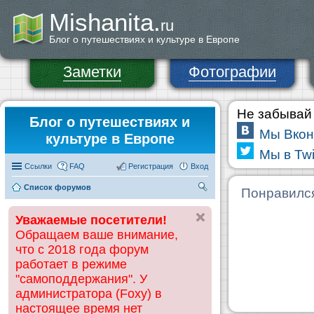
Mishanita.
ru
Блог о путешествиях и культуре в Европе
Заметки
Фотографии
Не забывай 
Блог о путешествиях и
Мы Вкон
культуре в Европе
Мы в Twi
Ссылки
FAQ
Регистрация
Вход
Список форумов
П
Понравилс
ои
Уважаемые посетители!
ск
Обращаем ваше внимание,
что с 2018 года форум
работает в режиме
"самоподдержания". У
администратора (Foxy) в
настоящее время нет