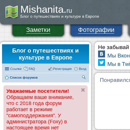
Mishanita.
ru
Блог о путешествиях и культуре в Европе
Заметки
Фотографии
Не забывай 
Блог о путешествиях и
Мы Вкон
культуре в Европе
Мы в Twi
Ссылки
FAQ
Регистрация
Вход
Список форумов
П
Понравилс
ои
Уважаемые посетители!
ск
Обращаем ваше внимание,
что с 2018 года форум
работает в режиме
"самоподдержания". У
администратора (Foxy) в
настоящее время нет