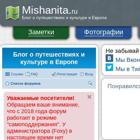
Mishanita.
ru
Блог о путешествиях и культуре в Европе
Заметки
Фотографии
Не забывай 
Блог о путешествиях и
Мы Вкон
культуре в Европе
Мы в Twi
Ссылки
FAQ
Регистрация
Вход
Список форумов
П
Понравилс
ои
Уважаемые посетители!
ск
Обращаем ваше внимание,
что с 2018 года форум
работает в режиме
"самоподдержания". У
администратора (Foxy) в
настоящее время нет