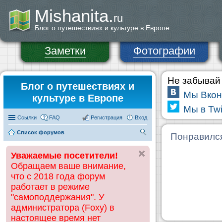
Mishanita.
ru
Блог о путешествиях и культуре в Европе
Заметки
Фотографии
Не забывай 
Блог о путешествиях и
Мы Вкон
культуре в Европе
Мы в Twi
Ссылки
FAQ
Регистрация
Вход
Список форумов
П
Понравилс
ои
Уважаемые посетители!
ск
Обращаем ваше внимание,
что с 2018 года форум
работает в режиме
"самоподдержания". У
администратора (Foxy) в
настоящее время нет