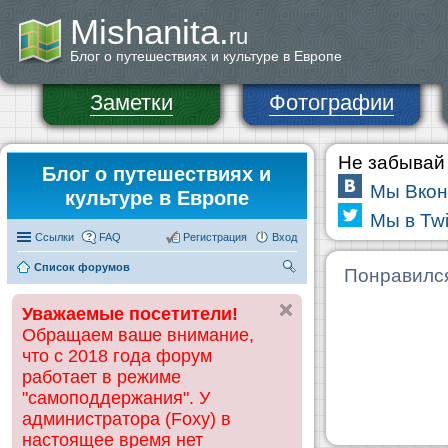
Mishanita.
ru
Блог о путешествиях и культуре в Европе
Заметки
Фотографии
Не забывай 
Блог о путешествиях и
Мы Вкон
культуре в Европе
Мы в Twi
Ссылки
FAQ
Регистрация
Вход
Список форумов
П
Понравилс
ои
Уважаемые посетители!
ск
Обращаем ваше внимание,
что с 2018 года форум
работает в режиме
"самоподдержания". У
администратора (Foxy) в
настоящее время нет