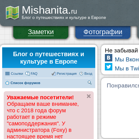
Mishanita.
ru
Блог о путешествиях и культуре в Европе
Заметки
Фотографии
Не забывай 
Блог о путешествиях и
Мы Вкон
культуре в Европе
Мы в Twi
Ссылки
FAQ
Регистрация
Вход
Список форумов
П
Понравилс
ои
Уважаемые посетители!
ск
Обращаем ваше внимание,
что с 2018 года форум
работает в режиме
"самоподдержания". У
администратора (Foxy) в
настоящее время нет