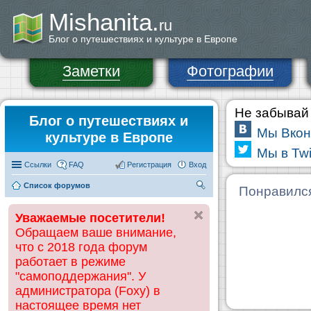
Mishanita.
ru
Блог о путешествиях и культуре в Европе
Заметки
Фотографии
Не забывай 
Блог о путешествиях и
Мы Вкон
культуре в Европе
Мы в Twi
Ссылки
FAQ
Регистрация
Вход
Список форумов
П
Понравилс
ои
Уважаемые посетители!
ск
Обращаем ваше внимание,
что с 2018 года форум
работает в режиме
"самоподдержания". У
администратора (Foxy) в
настоящее время нет