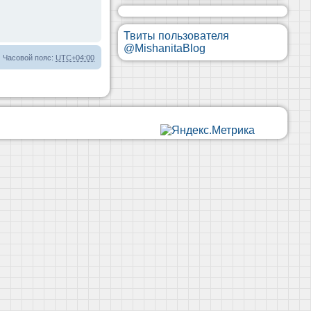
Твиты пользователя
@MishanitaBlog
Часовой пояс:
UTC+04:00