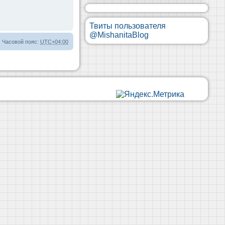
Твиты пользователя
@MishanitaBlog
Часовой пояс:
UTC+04:00