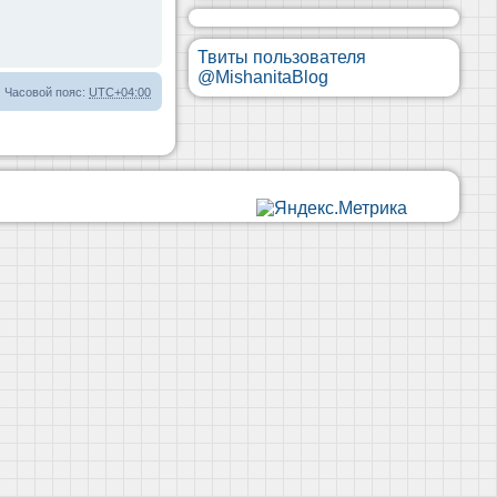
Твиты пользователя
@MishanitaBlog
Часовой пояс:
UTC+04:00