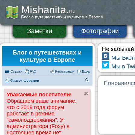
Mishanita.
ru
Блог о путешествиях и культуре в Европе
Заметки
Фотографии
Не забывай 
Блог о путешествиях и
Мы Вкон
культуре в Европе
Мы в Twi
Ссылки
FAQ
Регистрация
Вход
Список форумов
П
Понравилс
ои
Уважаемые посетители!
ск
Обращаем ваше внимание,
что с 2018 года форум
работает в режиме
"самоподдержания". У
администратора (Foxy) в
настоящее время нет