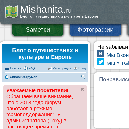
Mishanita.
ru
Блог о путешествиях и культуре в Европе
Заметки
Фотографии
Не забывай 
Блог о путешествиях и
Мы Вкон
культуре в Европе
Мы в Twi
Ссылки
FAQ
Регистрация
Вход
Список форумов
П
Понравилс
ои
Уважаемые посетители!
ск
Обращаем ваше внимание,
что с 2018 года форум
работает в режиме
"самоподдержания". У
администратора (Foxy) в
настоящее время нет