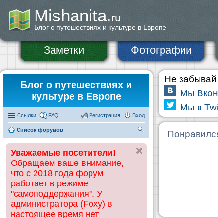
Mishanita.
ru
Блог о путешествиях и культуре в Европе
Заметки
Фотографии
Не забывай 
Блог о путешествиях и
Мы Вкон
культуре в Европе
Мы в Twi
Ссылки
FAQ
Регистрация
Вход
Список форумов
П
Понравилс
ои
Уважаемые посетители!
ск
Обращаем ваше внимание,
что с 2018 года форум
работает в режиме
"самоподдержания". У
администратора (Foxy) в
настоящее время нет