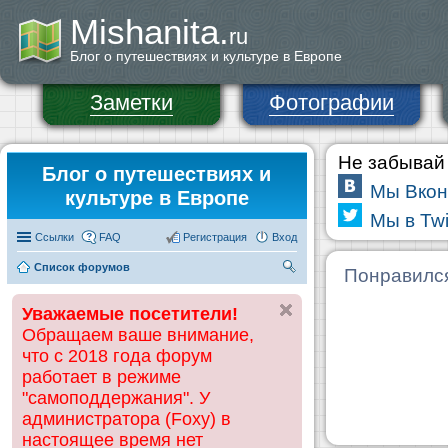
Mishanita.
ru
Блог о путешествиях и культуре в Европе
Заметки
Фотографии
Не забывай 
Блог о путешествиях и
Мы Вкон
культуре в Европе
Мы в Twi
Ссылки
FAQ
Регистрация
Вход
Список форумов
П
Понравилс
ои
Уважаемые посетители!
ск
Обращаем ваше внимание,
что с 2018 года форум
работает в режиме
"самоподдержания". У
администратора (Foxy) в
настоящее время нет